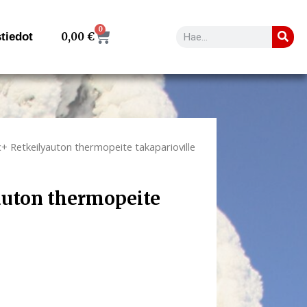
0
Search
Cart
tiedot
0,00
€
c+ Retkeilyauton thermopeite takaparioville
auton thermopeite