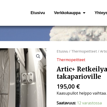
Etusivu
Verkkokauppa
Yhteys
Artic+
Etusivu
/
Thermopeitteet
/ Arti
Retkeilyauton
Thermopeitteet
thermopeite
Artic+ Retkeily
takaparioville
määrä
takaparioville
195,00
€
Kaasupullot helppo vaihtaa.
Saatavuus:
12 varastossa