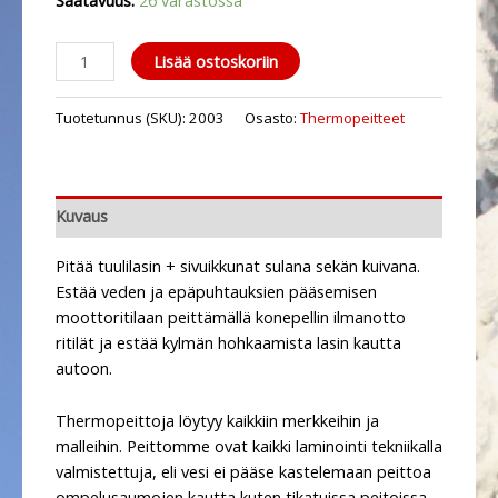
Saatavuus:
26 varastossa
Lisää ostoskoriin
Tuotetunnus (SKU):
2003
Osasto:
Thermopeitteet
Kuvaus
Pitää tuulilasin + sivuikkunat sulana sekän kuivana.
Estää veden ja epäpuhtauksien pääsemisen
moottoritilaan peittämällä konepellin ilmanotto
ritilät ja estää kylmän hohkaamista lasin kautta
autoon.
Thermopeittoja löytyy kaikkiin merkkeihin ja
malleihin. Peittomme ovat kaikki laminointi tekniikalla
valmistettuja, eli vesi ei pääse kastelemaan peittoa
ompelusaumojen kautta kuten tikatuissa peitoissa.