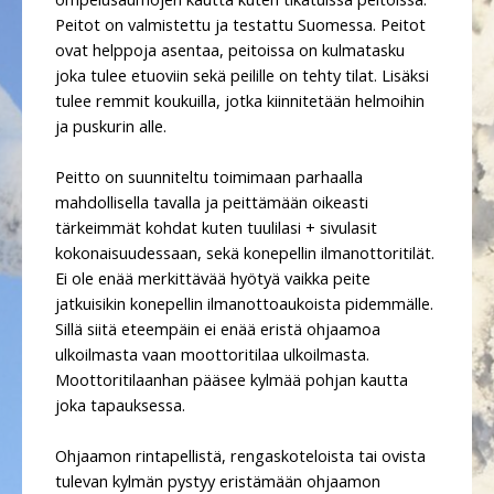
Peitot on valmistettu ja testattu Suomessa. Peitot
ovat helppoja asentaa, peitoissa on kulmatasku
joka tulee etuoviin sekä peilille on tehty tilat. Lisäksi
tulee remmit koukuilla, jotka kiinnitetään helmoihin
ja puskurin alle.
Peitto on suunniteltu toimimaan parhaalla
mahdollisella tavalla ja peittämään oikeasti
tärkeimmät kohdat kuten tuulilasi + sivulasit
kokonaisuudessaan, sekä konepellin ilmanottoritilät.
Ei ole enää merkittävää hyötyä vaikka peite
jatkuisikin konepellin ilmanottoaukoista pidemmälle.
Sillä siitä eteempäin ei enää eristä ohjaamoa
ulkoilmasta vaan moottoritilaa ulkoilmasta.
Moottoritilaanhan pääsee kylmää pohjan kautta
joka tapauksessa.
Ohjaamon rintapellistä, rengaskoteloista tai ovista
tulevan kylmän pystyy eristämään ohjaamon