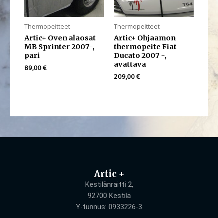
Thermopeitteet
Thermopeitteet
Artic+ Oven alaosat
Artic+ Ohjaamon
MB Sprinter 2007-,
thermopeite Fiat
pari
Ducato 2007 -,
avattava
89,00
€
209,00
€
Artic +
Kestilänraitti 2,
92700 Kestilä
Y-tunnus: 0933226-3