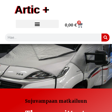
Siirry
Artic +
sisältöön
0
Cart
0,00
€
Search
Sujuvampaan matkailuun