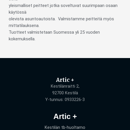
yleismalliset peitteet jotka soveltuvat suurimpaan osaan
käytössä
olevista asuntoautoista. Valmistamme peitteitä myös
mittatilauksena.
Tuotteet valmistetaan Suomessa yli 25 vuoden
kokemuksella.
Artic +
Kestilänraitti 2,
92700 Kestilä
Y-tunnus: 0933226-3
Artic +
Kestilän tb-huoltamo