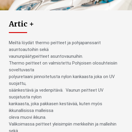
Artic +
Meiltä löydät thermo peitteet ja pohjapanssarit
asuntoautoihin sekä
vaununpäätypeitteet asuntovaunuihin.
Thermo peitteet on valmistettu Pohjoisen olosuhteisiin
soveltuvasta
polyuretaani pinnoitetusta nylon kankaasta joka on UV
suojattu,
säänkestävä ja vedenpitävä. Vaunun peitteet UV
suojatusta nylon
kankaasta, joka pakkasen kestävää, kuten myös
ikkunallisissa malleissa
oleva muovi ikkuna.
Valikoimassa peitteet yleisimpiin merkkeihin ja malleihin
sekä