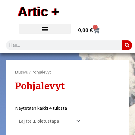
Siirry
Artic +
sisältöön
0
Cart
0,00
€
Search
Etusivu
/ Pohjalevyt
Pohjalevyt
Näytetään kaikki 4 tulosta