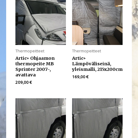
Thermopeitteet
Thermopeitteet
Artic+ Ohjaamon
Artic+
thermopeite MB
Lämpöväliseinä,
Sprinter 2007-,
yleismalli, 215x200cm
avattava
169,00
€
209,00
€