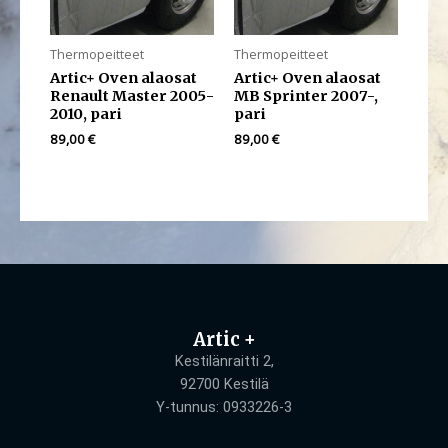
Thermopeitteet
Thermopeitteet
Artic+ Oven alaosat
Artic+ Oven alaosat
Renault Master 2005-
MB Sprinter 2007-,
2010, pari
pari
89,00
€
89,00
€
Artic +
Kestilänraitti 2,
92700 Kestilä
Y-tunnus: 0933226-3