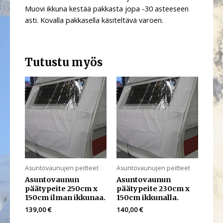
Muovi ikkuna kestää pakkasta jopa -30 asteeseen
asti. Kovalla pakkasella käsiteltävä varoen.
Tutustu myös
Asuntovaunujen peitteet
Asuntovaunujen peitteet
Asuntovaunun
Asuntovaunun
päätypeite 250cm x
päätypeite 230cm x
150cm ilman ikkunaa.
150cm ikkunalla.
139,00
€
140,00
€