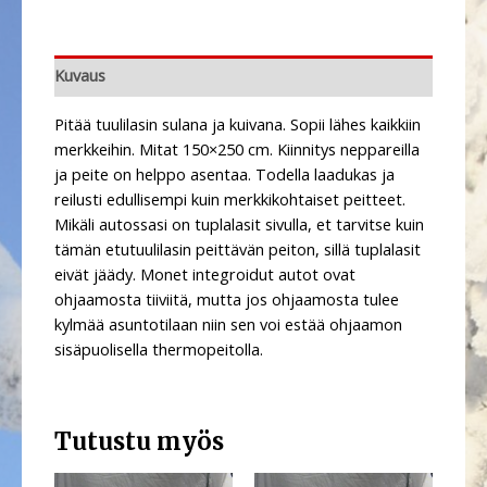
Kuvaus
Pitää tuulilasin sulana ja kuivana. Sopii lähes kaikkiin
merkkeihin. Mitat 150×250 cm. Kiinnitys neppareilla
ja peite on helppo asentaa. Todella laadukas ja
reilusti edullisempi kuin merkkikohtaiset peitteet.
Mikäli autossasi on tuplalasit sivulla, et tarvitse kuin
tämän etutuulilasin peittävän peiton, sillä tuplalasit
eivät jäädy. Monet integroidut autot ovat
ohjaamosta tiiviitä, mutta jos ohjaamosta tulee
kylmää asuntotilaan niin sen voi estää ohjaamon
sisäpuolisella thermopeitolla.
Tutustu myös