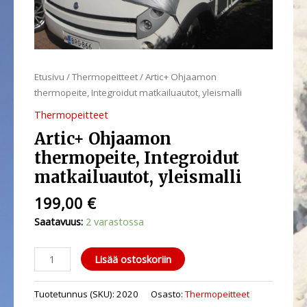
Etusivu
/
Thermopeitteet
/ Artic+ Ohjaamon
thermopeite, Integroidut matkailuautot, yleismalli
Thermopeitteet
Artic+ Ohjaamon
thermopeite, Integroidut
matkailuautot, yleismalli
199,00
€
Saatavuus:
2 varastossa
Lisää ostoskoriin
Tuotetunnus (SKU):
2020
Osasto:
Thermopeitteet